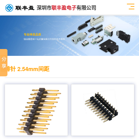
深圳市
联丰盈电子
有限公司
排针 2.54mm间距
排针 2.54间距 单层双排 压接式 免焊式
2.54mm 双排双塑 90度弯针 排针 连接器
产品分类：排针连接器 产品型号：排针 2.54
产品分类：排针连接器 产品型号：2.54mm 双
间距 单层双排 压接式 免焊式 产品介绍：额定
排双塑 90度弯针 排针 连接器 1125
电流：3.oamp。接触电阻：2om最大承受电
22xxxrxxxx 1125 22xxxrxxxx电流额定电流：
压：500V的交流/直流绝缘电阻：1000m最低
3.0amp耐药：耐药：20m最大绝缘耐压：我
操作温度：40℃...
1000m500V交流电压/分钟的操作温度：...
2.54mm 双层塑胶 双排双塑排针 90度弯针连
耐高温 2.54MM 单层双排 90°DIP 排针