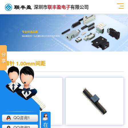
深圳市
联丰盈电子
有限公司
排针 1.00mm间距
1.0MM 单层单排 直针 排针
1.0 MM 单层双排 180° 贴片式 排针
产品分类：排针连接器 产品规格：1.0MM 单
产品分类：排针连接器 产品规格：1.0 MM 单
层单排 直针 排针 联丰盈 技术参数：额定电
层双排 180 贴片式 排针 供应商 技术参数：额
流：0.75amp电流电阻：20m最大绝缘电阻：
定电流：0.75amp电流电阻：20m最大绝缘电
1000m承受电压：AC 500V /分钟工作温度：
阻：1000m承受电压：AC 500V /分钟工作温
40﹣℃+ 105℃接触材料...
度：40﹣℃+ 105℃接...
QQ咨询1
在
1.0 MM 卷带装（加夹持盖）排针
1.0MM 单层单排 弯针 排针
QQ咨询2