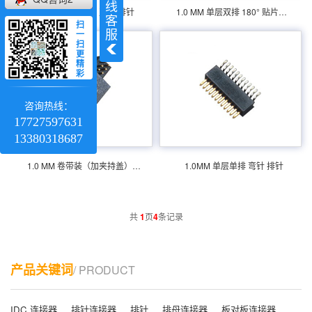
线
产品分类：排针连接器 产品规格：1.0 MM 卷
产品分类：排针连接器 产品规格：1.0MM 单
1.0MM 单层单排 直针 排针
1.0 MM 单层双排 180° 贴片式 排针
客
扫
带装（加夹持盖）排针 供应商 技术参数：额
层单排 弯针 排针 厂家 技术参数：额定电流：
服
一
定电流：0.75amp电流电阻：20m最大绝缘电
0.75amp电流电阻：20m最大绝缘电阻：
扫
阻：1000m承受电压：AC 500V /分钟工作温
1000m承受电压：AC 500V /分钟工作温度：
更
精
度：40﹣℃+ 105℃接...
40﹣℃+ 105℃接触材料：...
彩
咨询热线：
17727597631
13380318687
1.0 MM 卷带装（加夹持盖）排针
1.0MM 单层单排 弯针 排针
共
1
页
4
条记录
产品关键词
/ PRODUCT
IDC 连接器
排针连接器
排针
排母连接器
板对板连接器