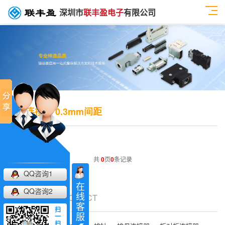
深圳市
联丰盈电子
有限公司
FPC连接器 0.3mm间距
共
0
页
0
条记录
QQ咨询1
在
QQ咨询2
线
产品关键词
/ PRODUCT
客
扫
服
一
扫