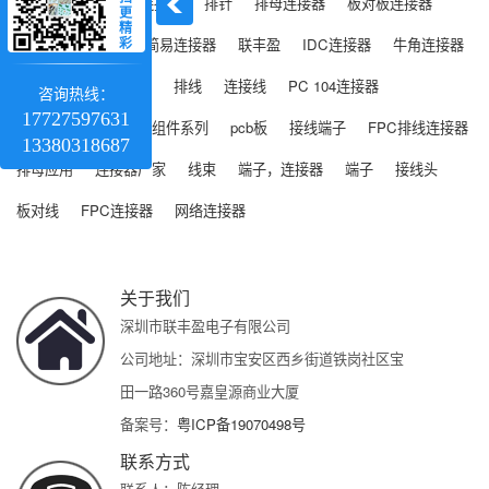
IDC 连接器
排针连接器
排针
排母连接器
板对板连接器
更
精
彩
排母
排针排母
简易连接器
联丰盈
IDC连接器
牛角连接器
连接器
什么是排母
排线
连接线
PC 104连接器
咨询热线：
17727597631
线对板连接器
电缆组件系列
pcb板
接线端子
FPC排线连接器
13380318687
排母应用
连接器厂家
线束
端子，连接器
端子
接线头
板对线
FPC连接器
网络连接器
关于我们
深圳市联丰盈电子有限公司
公司地址：深圳市宝安区西乡街道铁岗社区宝
田一路360号嘉皇源商业大厦
备案号：
粤ICP备19070498号
联系方式