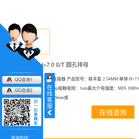
2.54MM 单排 H=7.0 S/T 圆孔排母
QQ咨询1
产品分类：圆孔排针排母连接器 产品型号：联丰盈 2.54MM 单排 H=7.0
在
技术参数:额定电流：3.oamp接触电阻：1om最大介电强度：MIN 1000
QQ咨询2
线
客
最少500次交配引脚：0.70.9mm或
扫
服
一
全国热线：
在线咨询
扫
更
精
17727597631
彩
产品介绍
咨询热线：