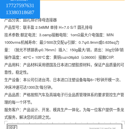
17727597631
13380318687
产品分类：圆孔排针排母连接器
产品型号：联丰盈 2.54MM 单排 H=7.0 S/T 圆孔排母
技术参数:额定电流：3.oamp接触电阻：1omΩ最大介电强度：MIN
1000vrms机械寿命：最少500次交配φ引脚：0.7φ0.9mm或0.635sq力
量：（抛光不锈钢表φ0.76mm）插入：150g最大/销，退出：30g分钟/销
操作温度：40℃+ 105℃套：黄铜cuzn36pb3（c36000）接触CIIP.
产品用料：产品材料采用德国及日本进口塑胶原材料，保证产品质量的可
靠性，稳定性。
生产设备：本公司引进台湾、日本进口注塑设备每每6~7秒钟开模一次、
冲床冲速可达1300次/每分钟。
产品品质：严格按照汽车及高端电子行业品质管理体系的要求管控生产管
理的每一个环节。
服务客户：产品设计、开发、模具生产一体化，为每一位客户提供一条龙
式服务，解决您的后顾之忧。